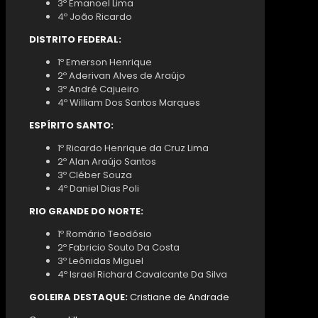
3º Emanoel Lima
4º João Ricardo
DISTRITO FEDERAL:
1º Emerson Henrique
2º Aderivan Alves de Araújo
3º André Cajueiro
4º William Dos Santos Marques
ESPÍRITO SANTO:
1º Ricardo Henrique da Cruz Lima
2º Alan Araújo Santos
3º Cléber Souza
4º Daniel Dias Poli
RIO GRANDE DO NORTE:
1º Romário Teodósio
2º Fabricio Souto Da Costa
3º Leônidas Miguel
4º Israel Richard Cavalcante Da Silva
GOLEIRA DESTAQUE:
Cristiane de Andrade