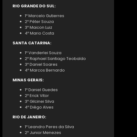
RIO GRANDE DO SUL:
1º Marcelo Gutierres
2º Péter Souza
3º Maicon Luiz
4º Mario Costa
SANTA CATARINA:
1º Vanderlei Souza
2º Raphael Santiago Teobaldo
3º Daniel Soares
4º Marcos Bernardo
MINAS GERAIS:
1º Daniel Guedes
2º Erick Vitor
3º Gilcinei Silva
4º Diêgo Alves
RIO DE JANEIRO:
1º Leandro Peres da Silva
2º Junior Menezes