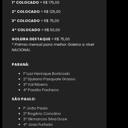
1º COLOCADO
= R$ 175,00
2º COLOCADO
= R$ 125,00
3º COLOCADO
= R$ 75,00
4º COLOCADO
= R$ 50,00
GOLEIRA DESTAQUE
= R$ 75,00
* Prêmio mensal para melhor Goleira a nível
NACIONAL.
PARANÁ:
1º Luiz Henrique Borlicoski
2º Djuliano Pasquale Grasso
3º Val Ribeiro
4º Paulão Pacheco
SÃO PAULO:
1º João Paulo
2º Rogério Concário
3º Gkmarcos Silva Doze
4º Joao Furtado