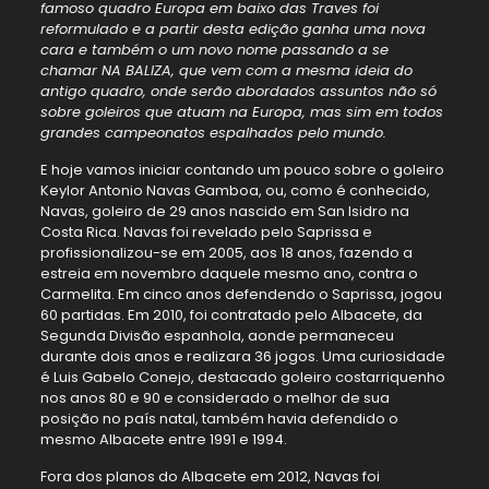
famoso quadro Europa em baixo das Traves foi
reformulado e a partir desta edição ganha uma nova
cara e também o um novo nome passando a se
chamar NA BALIZA, que vem com a mesma ideia do
antigo quadro, onde serão abordados assuntos não só
sobre goleiros que atuam na Europa, mas sim em todos
grandes campeonatos espalhados pelo mundo.
E hoje vamos iniciar contando um pouco sobre o goleiro
Keylor Antonio Navas Gamboa, ou, como é conhecido,
Navas, goleiro de 29 anos nascido em San Isidro na
Costa Rica. Navas foi revelado pelo Saprissa e
profissionalizou-se em 2005, aos 18 anos, fazendo a
estreia em novembro daquele mesmo ano, contra o
Carmelita. Em cinco anos defendendo o Saprissa, jogou
60 partidas. Em 2010, foi contratado pelo Albacete, da
Segunda Divisão espanhola, aonde permaneceu
durante dois anos e realizara 36 jogos. Uma curiosidade
é Luis Gabelo Conejo, destacado goleiro costarriquenho
nos anos 80 e 90 e considerado o melhor de sua
posição no país natal, também havia defendido o
mesmo Albacete entre 1991 e 1994.
Fora dos planos do Albacete em 2012, Navas foi