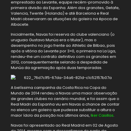
emprestado ao Levante, equipe recém-promovido à
primeira divisão da Espanha. Além dos granotes, Getafe,
Valencia, Twente (Holanda) e até Barcelona e Real
Madri observaram as atuações do goleiro na época de
Albacete.
Inicialmente, Navas foi reserva do clube valenciano (o
uruguaio Gustavo Munúa era o titular), mas o
desempenho no jogo frente ao Athletic de Bilbao, pois
após a vitória do Levante por 3×0, a primeira na La Liga,
rendeu-lhe um contrato definitivo com os granotes em
2012, consequentemente selando a despedida de
Munúa da agremiação após duas temporadas.
A belíssima campanha da Costa Rica na Copa do
Mundo de 2014 rendeu a Navas uma maior observação
de grandes clubes no cenário mundial, e foi assim que o
Real Madri da Espanha viu em Navas a chance de contar
no elenco um goleiro que pudesse substituir a altura o
maior ídolo da posição nos últimos anos,
Iker Casillas
.
Navas foi apresentado ao Real Madrid em 02 de Agosto
de 2014, mesmo com a desconfiança de parte da