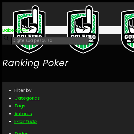
Baixe o App
✕
Ranking Poker
Filter by
Categorias
Tags
Autores
Exibir tudo
Todos