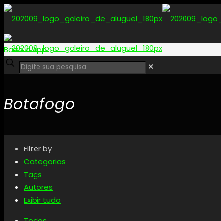
Baixe o App
✕
Botafogo
Filter by
Categorias
Tags
Autores
Exibir tudo
Todos