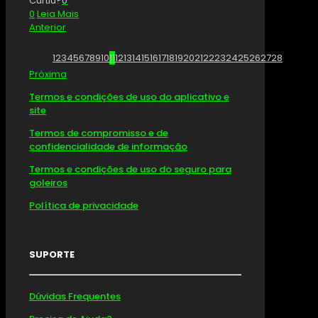
Curtiu?
0
0
Leia Mais
Anterior
1
2
3
4
5
6
7
8
9
10
11
12
13
14
15
16
17
18
19
20
21
22
23
24
25
26
27
28
Próxima
Termos e condições de uso do aplicativo e
site
Termos de compromisso e de
confidencialidade de informação
Termos e condições de uso do seguro para
goleiros
Política de privacidade
SUPORTE
Dúvidas Frequentes