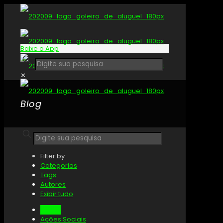
Baixe o App
✕
Blog
Filter by
Categorias
Tags
Autores
Exibir tudo
Todos
Ações Sociais