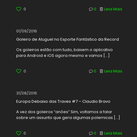
0
0
Leia Mais
01/09/2016
Goleiro de Aluguel no Esporte Fantástico da Record
Os goleiros estão com tudo, baixem o aplicativo
para Android e iOS agora mesmo e vamos
[…]
0
0
Leia Mais
31/08/2016
Europa Debaixo das Traves #7 – Claudio Bravo
A vez dos goleiros “anões” Sim, voltamos a falar
sobre um assunto que gera algumas polemicas
[…]
0
0
Leia Mais