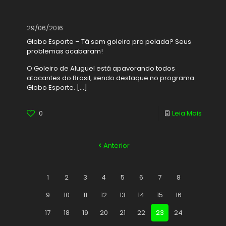
29/06/2016
Globo Esporte – Tá sem goleiro pra pelada? Seus
problemas acabaram!
O Goleiro de Aluguel está apavorando todos
atacantes do Brasil, sendo destaque no programa
Globo Esporte.
[…]
0
Leia Mais
Anterior
1
2
3
4
5
6
7
8
9
10
11
12
13
14
15
16
17
18
19
20
21
22
23
24