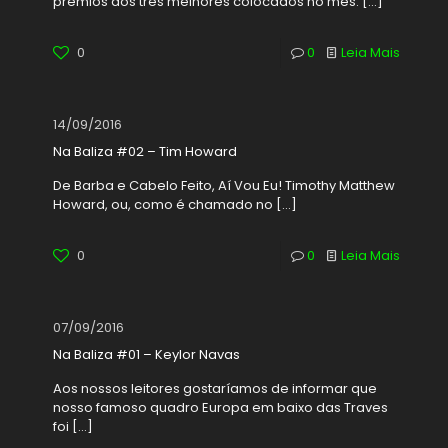
prêmios aos três melhores colocados no mês.
[…]
0
0
Leia Mais
14/09/2016
Na Baliza #02 – Tim Howard
De Barba e Cabelo Feito, Aí Vou Eu! Timothy Matthew
Howard, ou, como é chamado no
[…]
0
0
Leia Mais
07/09/2016
Na Baliza #01 – Keylor Navas
Aos nossos leitores gostaríamos de informar que
nosso famoso quadro Europa em baixo das Traves
foi
[…]