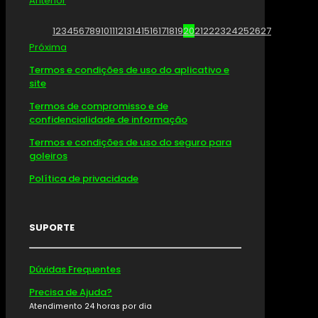
Anterior
1
2
3
4
5
6
7
8
9
10
11
12
13
14
15
16
17
18
19
20
21
22
23
24
25
26
27
Próxima
Termos e condições de uso do aplicativo e
site
Termos de compromisso e de
confidencialidade de informação
Termos e condições de uso do seguro para
goleiros
Política de privacidade
SUPORTE
Dúvidas Frequentes
Precisa de Ajuda?
Atendimento 24 horas por dia